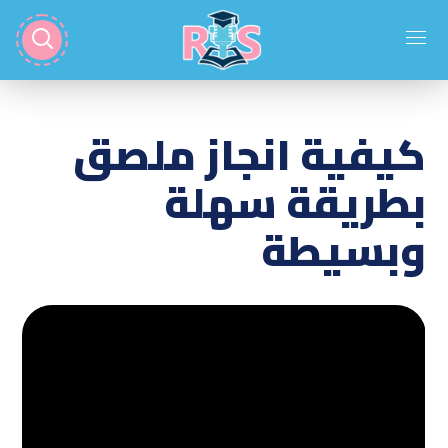
كيفية انجاز ملصق
بطريقة سهلة
وبسيطة