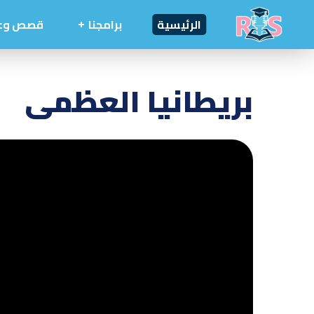
الرئيسية
برامجنا
قصص وعب
بريطانيا العظمى